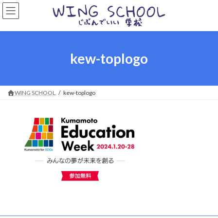
コ
ナ
ン
ビ
テ
ゲ
ン
ー
ツ
シ
へ
ョ
kew-toplogo
ス
ン
キ
に
ッ
移
プ
動
WING SCHOOL
kew-toplogo