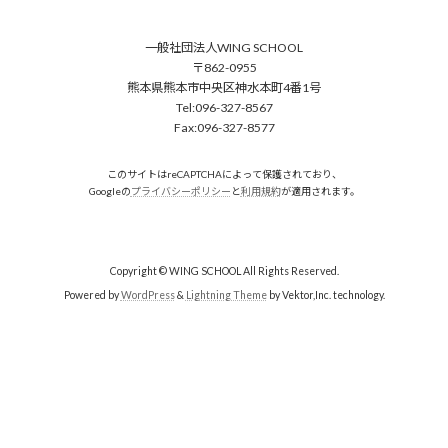
一般社団法人WING SCHOOL
〒862-0955
熊本県熊本市中央区神水本町4番1号
Tel:096-327-8567
Fax:096-327-8577
このサイトはreCAPTCHAによって保護されており、
Googleの
プライバシーポリシー
と
利用規約
が適用されます。
Copyright © WING SCHOOL All Rights Reserved.
Powered by
WordPress
&
Lightning Theme
by Vektor,Inc. technology.