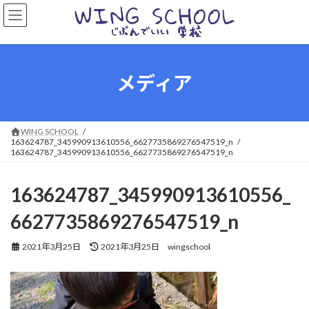
コ
ナ
ン
ビ
テ
ゲ
ン
ー
ツ
シ
へ
ョ
メディア
ス
ン
キ
に
ッ
移
プ
動
WING SCHOOL
163624787_345990913610556_6627735869276547519_n
163624787_345990913610556_6627735869276547519_n
163624787_345990913610556_
6627735869276547519_n
最
2021年3月25日
2021年3月25日
wingschool
終
更
新
日
時