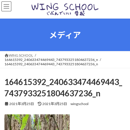
コ
ナ
ン
ビ
テ
ゲ
ン
ー
ツ
シ
へ
ョ
メディア
ス
ン
キ
に
ッ
移
プ
動
WING SCHOOL
164615392_240633474469443_7437933251804637236_n
164615392_240633474469443_7437933251804637236_n
164615392_240633474469443_
7437933251804637236_n
最
2021年3月25日
2021年3月25日
wingschool
終
更
新
日
時