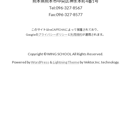
熊本県熊本市中央区神水本町4番1号
Tel:096-327-8567
Fax:096-327-8577
このサイトはreCAPTCHAによって保護されており、
Googleの
プライバシーポリシー
と
利用規約
が適用されます。
Copyright © WING SCHOOL All Rights Reserved.
Powered by
WordPress
&
Lightning Theme
by Vektor,Inc. technology.