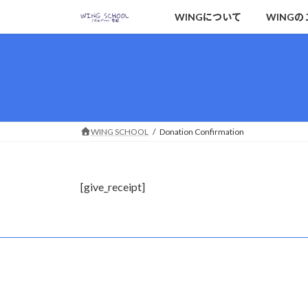
コ
ナ
WINGについて
WINGの
ン
ビ
テ
ゲ
ン
ー
ツ
シ
へ
ョ
ス
ン
キ
に
WING SCHOOL
Donation Confirmation
ッ
移
プ
動
[give_receipt]