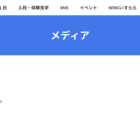
１日
入校・体験見学
SNS
イベント
WING×すらら
メディア
l