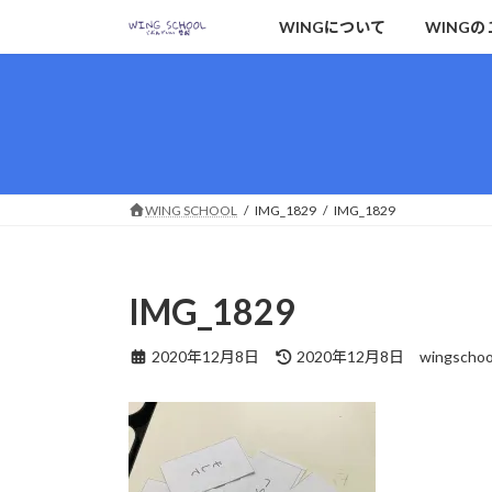
コ
ナ
WINGについて
WINGの
ン
ビ
テ
ゲ
ン
ー
ツ
シ
へ
ョ
ス
ン
キ
に
WING SCHOOL
IMG_1829
IMG_1829
ッ
移
プ
動
IMG_1829
最
2020年12月8日
2020年12月8日
wingschoo
終
更
新
日
時
: