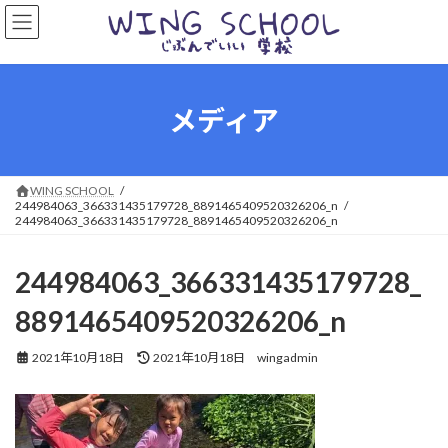
コ
ナ
ン
ビ
テ
ゲ
ン
ー
ツ
シ
へ
ョ
メディア
ス
ン
キ
に
ッ
移
プ
動
WING SCHOOL
244984063_366331435179728_8891465409520326206_n
244984063_366331435179728_8891465409520326206_n
244984063_366331435179728_
8891465409520326206_n
最
2021年10月18日
2021年10月18日
wingadmin
終
更
新
日
時