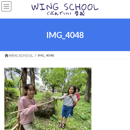
コ
ナ
ン
ビ
テ
ゲ
ン
ー
ツ
シ
へ
ョ
IMG_4048
ス
ン
キ
に
ッ
移
プ
動
WING SCHOOL
IMG_4048