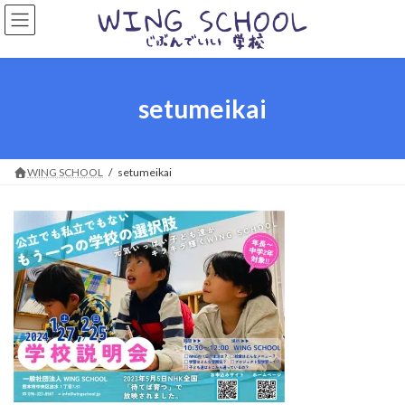
コ
ナ
ン
ビ
テ
ゲ
ン
ー
ツ
シ
へ
ョ
setumeikai
ス
ン
キ
に
ッ
移
プ
動
WING SCHOOL
setumeikai