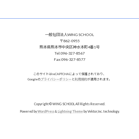
一般社団法人WING SCHOOL
〒862-0955
熊本県熊本市中央区神水本町4番1号
Tel:096-327-8567
Fax:096-327-8577
このサイトはreCAPTCHAによって保護されており、
Googleの
プライバシーポリシー
と
利用規約
が適用されます。
Copyright © WING SCHOOL All Rights Reserved.
Powered by
WordPress
&
Lightning Theme
by Vektor,Inc. technology.