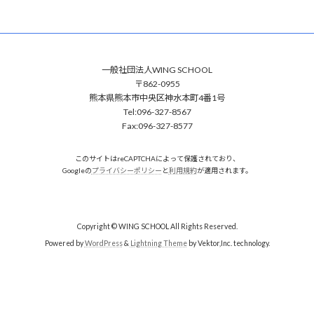
一般社団法人WING SCHOOL
〒862-0955
熊本県熊本市中央区神水本町4番1号
Tel:096-327-8567
Fax:096-327-8577
このサイトはreCAPTCHAによって保護されており、
Googleの
プライバシーポリシー
と
利用規約
が適用されます。
Copyright © WING SCHOOL All Rights Reserved.
Powered by
WordPress
&
Lightning Theme
by Vektor,Inc. technology.