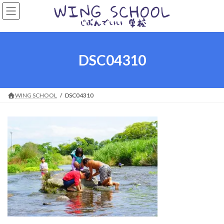
コ
ナ
ン
ビ
テ
ゲ
ン
ー
ツ
シ
へ
ョ
DSC04310
ス
ン
キ
に
ッ
移
プ
動
WING SCHOOL
DSC04310