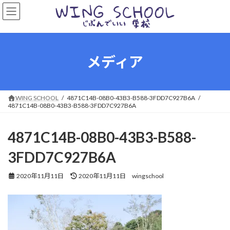
コ
ナ
ン
ビ
テ
ゲ
ン
ー
ツ
シ
へ
ョ
メディア
ス
ン
キ
に
ッ
移
プ
動
WING SCHOOL
4871C14B-08B0-43B3-B588-3FDD7C927B6A
4871C14B-08B0-43B3-B588-3FDD7C927B6A
4871C14B-08B0-43B3-B588-
3FDD7C927B6A
最
2020年11月11日
2020年11月11日
wingschool
終
更
新
日
時
: