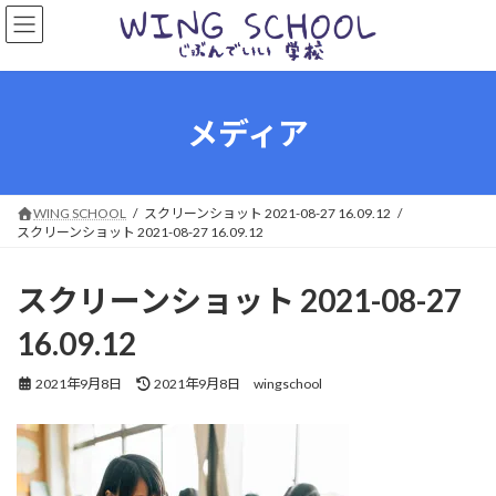
コ
ナ
ン
ビ
テ
ゲ
ン
ー
ツ
シ
へ
ョ
メディア
ス
ン
キ
に
ッ
移
プ
動
WING SCHOOL
スクリーンショット 2021-08-27 16.09.12
スクリーンショット 2021-08-27 16.09.12
スクリーンショット 2021-08-27
16.09.12
最
2021年9月8日
2021年9月8日
wingschool
終
更
新
日
時